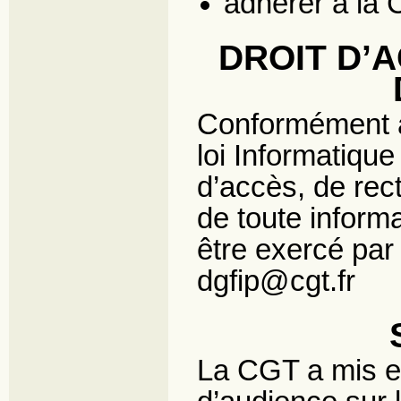
adhérer à la C
DROIT D’A
Conformément à 
loi Informatique
d’accès, de rect
de toute inform
être exercé par 
dgfip@cgt.fr
La CGT a mis e