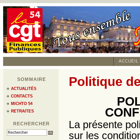
ACCUEIL
Politique de
SOMMAIRE
ACTUALITÉS
CONTACTS
POL
MICHTO 54
CONF
RETRAITES
La présente poli
RECHERCHER
sur les conditi